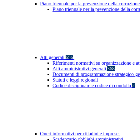
Piano triennale per la prevenzione della corruzione
Piano triennale per la prevenzione della co
Atti generali
656
Riferimenti normativi su organizzazione e at
Atti amministrativi generali
368
Documenti di programmazione strategico-ge
Statuti e leggi regionali
Codice disciplinare e codice di condotta
2
Oneri informativi per cittadini e imprese
Scadenzario obblighi amministrativi