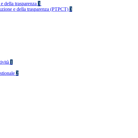
 e della trasparenza
3
rruzione e della trasparenza (PTPCT)
3
tività
1
stionale
2