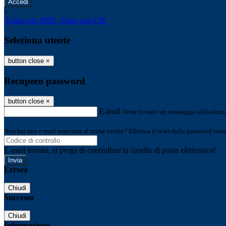
-
Entra con SPID
Entra con CIE
Seleziona utente
button close
×
Recupero password
button close
×
E-mail
Verrà inviato un messaggio all'indirizz
Non hai una e-mail associata al nome utente? Effettua il reset della password tram
E-mail inviata, si prega di controllare la casella di posta elettronica!
Errore
Chiudi
Successo
Chiudi
Informazione