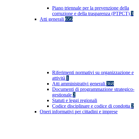
Piano triennale per la prevenzione della
corruzione e della trasparenza (PTPCT)
3
Atti generali
656
Riferimenti normativi su organizzazione e
attività
1
Atti amministrativi generali
368
Documenti di programmazione strategico-
gestionale
2
Statuti e leggi regionali
Codice disciplinare e codice di condotta
2
Oneri informativi per cittadini e imprese