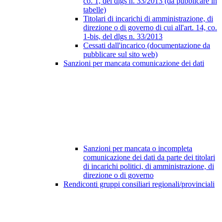
co. 1, del dlgs n. 33/2013 (da pubblicare in
tabelle)
Titolari di incarichi di amministrazione, di
direzione o di governo di cui all'art. 14, co.
1-bis, del dlgs n. 33/2013
Cessati dall'incarico (documentazione da
pubblicare sul sito web)
Sanzioni per mancata comunicazione dei dati
Sanzioni per mancata o incompleta
comunicazione dei dati da parte dei titolari
di incarichi politici, di amministrazione, di
direzione o di governo
Rendiconti gruppi consiliari regionali/provinciali