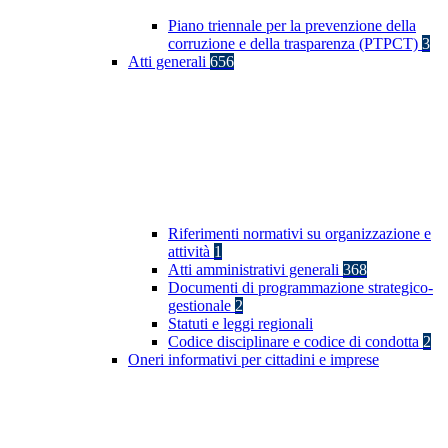
Piano triennale per la prevenzione della
corruzione e della trasparenza (PTPCT)
3
Atti generali
656
Riferimenti normativi su organizzazione e
attività
1
Atti amministrativi generali
368
Documenti di programmazione strategico-
gestionale
2
Statuti e leggi regionali
Codice disciplinare e codice di condotta
2
Oneri informativi per cittadini e imprese