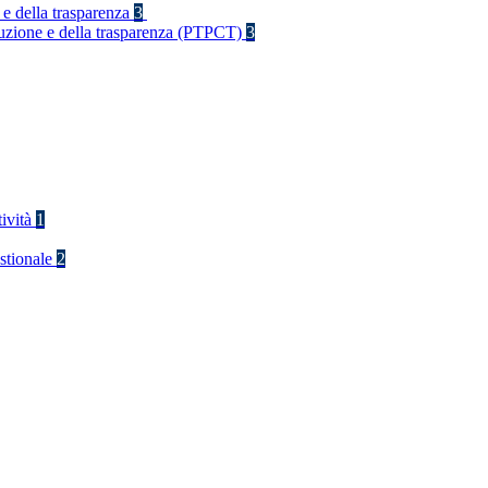
 e della trasparenza
3
rruzione e della trasparenza (PTPCT)
3
tività
1
stionale
2