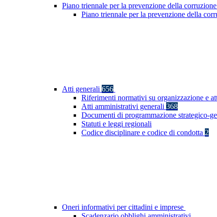
Piano triennale per la prevenzione della corruzione
Piano triennale per la prevenzione della co
Atti generali
656
Riferimenti normativi su organizzazione e at
Atti amministrativi generali
368
Documenti di programmazione strategico-ge
Statuti e leggi regionali
Codice disciplinare e codice di condotta
2
Oneri informativi per cittadini e imprese
Scadenzario obblighi amministrativi