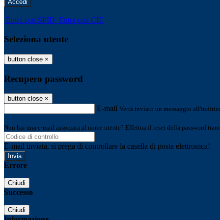
-
Entra con SPID
Entra con CIE
Seleziona utente
button close
×
Recupero password
button close
×
E-mail
Verrà inviato un messaggio all'indirizz
Non hai una e-mail associata al nome utente? Effettua il reset della password tram
E-mail inviata, si prega di controllare la casella di posta elettronica!
Errore
Chiudi
Successo
Chiudi
Informazione