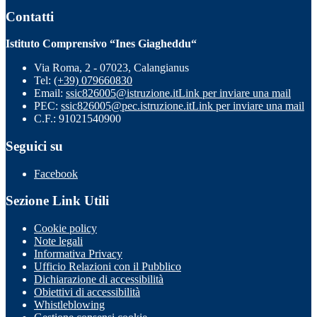
Contatti
Istituto Comprensivo “Ines Giagheddu“
Via Roma, 2 - 07023, Calangianus
Tel:
(+39) 079660830
Email:
ssic826005@istruzione.it
Link per inviare una mail
PEC:
ssic826005@pec.istruzione.it
Link per inviare una mail
C.F.: 91021540900
Seguici su
Facebook
Sezione Link Utili
Cookie policy
Note legali
Informativa Privacy
Ufficio Relazioni con il Pubblico
Dichiarazione di accessibilità
Obiettivi di accessibilità
Whistleblowing