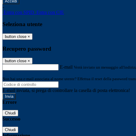
-
Entra con SPID
Entra con CIE
Seleziona utente
button close
×
Recupero password
button close
×
E-mail
Verrà inviato un messaggio all'indirizz
Non hai una e-mail associata al nome utente? Effettua il reset della password tram
E-mail inviata, si prega di controllare la casella di posta elettronica!
Errore
Chiudi
Successo
Chiudi
Informazione