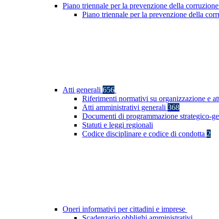
Piano triennale per la prevenzione della corruzione
Piano triennale per la prevenzione della co
Atti generali
656
Riferimenti normativi su organizzazione e at
Atti amministrativi generali
368
Documenti di programmazione strategico-ge
Statuti e leggi regionali
Codice disciplinare e codice di condotta
2
Oneri informativi per cittadini e imprese
Scadenzario obblighi amministrativi