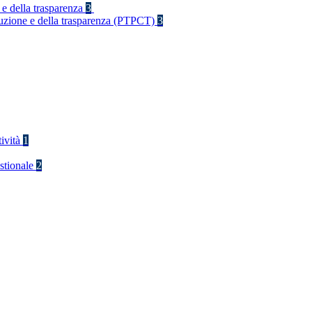
 e della trasparenza
3
rruzione e della trasparenza (PTPCT)
3
tività
1
stionale
2