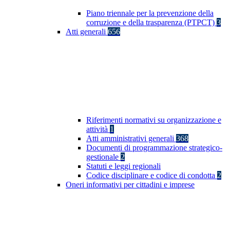
Piano triennale per la prevenzione della
corruzione e della trasparenza (PTPCT)
3
Atti generali
656
Riferimenti normativi su organizzazione e
attività
1
Atti amministrativi generali
368
Documenti di programmazione strategico-
gestionale
2
Statuti e leggi regionali
Codice disciplinare e codice di condotta
2
Oneri informativi per cittadini e imprese