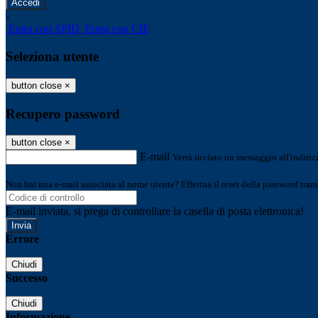
-
Entra con SPID
Entra con CIE
Seleziona utente
button close
×
Recupero password
button close
×
E-mail
Verrà inviato un messaggio all'indirizz
Non hai una e-mail associata al nome utente? Effettua il reset della password tram
E-mail inviata, si prega di controllare la casella di posta elettronica!
Errore
Chiudi
Successo
Chiudi
Informazione