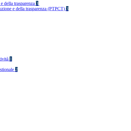
 e della trasparenza
3
rruzione e della trasparenza (PTPCT)
3
tività
1
stionale
2