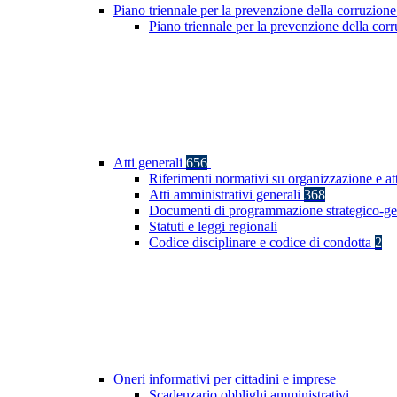
Piano triennale per la prevenzione della corruzione
Piano triennale per la prevenzione della co
Atti generali
656
Riferimenti normativi su organizzazione e at
Atti amministrativi generali
368
Documenti di programmazione strategico-ge
Statuti e leggi regionali
Codice disciplinare e codice di condotta
2
Oneri informativi per cittadini e imprese
Scadenzario obblighi amministrativi