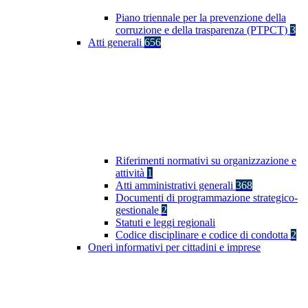
Piano triennale per la prevenzione della
corruzione e della trasparenza (PTPCT)
3
Atti generali
656
Riferimenti normativi su organizzazione e
attività
1
Atti amministrativi generali
368
Documenti di programmazione strategico-
gestionale
2
Statuti e leggi regionali
Codice disciplinare e codice di condotta
2
Oneri informativi per cittadini e imprese