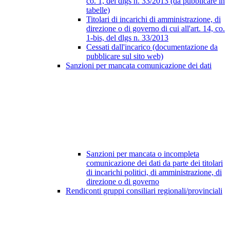
co. 1, del dlgs n. 33/2013 (da pubblicare in
tabelle)
Titolari di incarichi di amministrazione, di
direzione o di governo di cui all'art. 14, co.
1-bis, del dlgs n. 33/2013
Cessati dall'incarico (documentazione da
pubblicare sul sito web)
Sanzioni per mancata comunicazione dei dati
Sanzioni per mancata o incompleta
comunicazione dei dati da parte dei titolari
di incarichi politici, di amministrazione, di
direzione o di governo
Rendiconti gruppi consiliari regionali/provinciali