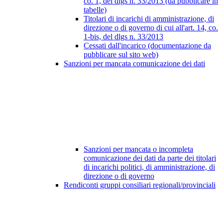
co. 1, del dlgs n. 33/2013 (da pubblicare in
tabelle)
Titolari di incarichi di amministrazione, di
direzione o di governo di cui all'art. 14, co.
1-bis, del dlgs n. 33/2013
Cessati dall'incarico (documentazione da
pubblicare sul sito web)
Sanzioni per mancata comunicazione dei dati
Sanzioni per mancata o incompleta
comunicazione dei dati da parte dei titolari
di incarichi politici, di amministrazione, di
direzione o di governo
Rendiconti gruppi consiliari regionali/provinciali