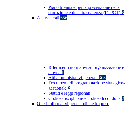
Piano triennale per la prevenzione della
corruzione e della trasparenza (PTPCT)
3
Atti generali
656
Riferimenti normativi su organizzazione e
attività
1
Atti amministrativi generali
368
Documenti di programmazione strategico-
gestionale
2
Statuti e leggi regionali
Codice disciplinare e codice di condotta
2
Oneri informativi per cittadini e imprese