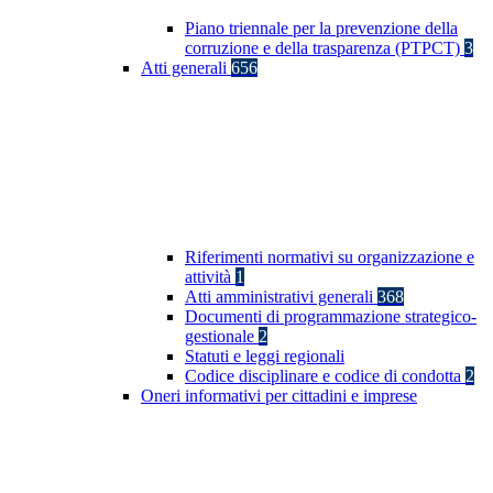
Piano triennale per la prevenzione della
corruzione e della trasparenza (PTPCT)
3
Atti generali
656
Riferimenti normativi su organizzazione e
attività
1
Atti amministrativi generali
368
Documenti di programmazione strategico-
gestionale
2
Statuti e leggi regionali
Codice disciplinare e codice di condotta
2
Oneri informativi per cittadini e imprese