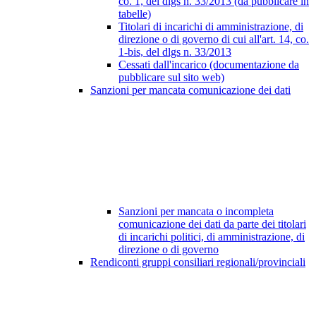
co. 1, del dlgs n. 33/2013 (da pubblicare in
tabelle)
Titolari di incarichi di amministrazione, di
direzione o di governo di cui all'art. 14, co.
1-bis, del dlgs n. 33/2013
Cessati dall'incarico (documentazione da
pubblicare sul sito web)
Sanzioni per mancata comunicazione dei dati
Sanzioni per mancata o incompleta
comunicazione dei dati da parte dei titolari
di incarichi politici, di amministrazione, di
direzione o di governo
Rendiconti gruppi consiliari regionali/provinciali