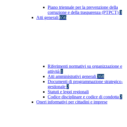
Piano triennale per la prevenzione della
corruzione e della trasparenza (PTPCT)
3
Atti generali
656
Riferimenti normativi su organizzazione e
attività
1
Atti amministrativi generali
368
Documenti di programmazione strategico-
gestionale
2
Statuti e leggi regionali
Codice disciplinare e codice di condotta
2
Oneri informativi per cittadini e imprese