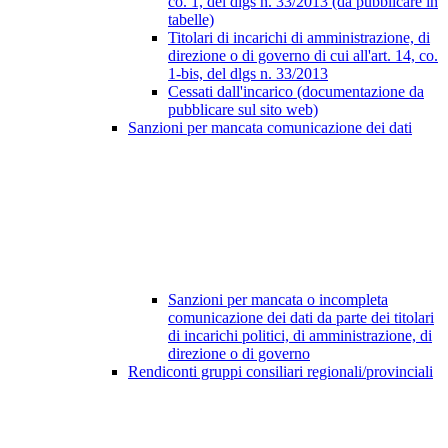
co. 1, del dlgs n. 33/2013 (da pubblicare in
tabelle)
Titolari di incarichi di amministrazione, di
direzione o di governo di cui all'art. 14, co.
1-bis, del dlgs n. 33/2013
Cessati dall'incarico (documentazione da
pubblicare sul sito web)
Sanzioni per mancata comunicazione dei dati
Sanzioni per mancata o incompleta
comunicazione dei dati da parte dei titolari
di incarichi politici, di amministrazione, di
direzione o di governo
Rendiconti gruppi consiliari regionali/provinciali