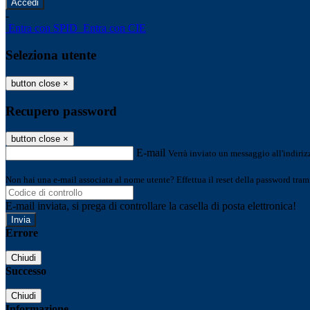
-
Entra con SPID
Entra con CIE
Seleziona utente
button close
×
Recupero password
button close
×
E-mail
Verrà inviato un messaggio all'indirizz
Non hai una e-mail associata al nome utente? Effettua il reset della password tram
E-mail inviata, si prega di controllare la casella di posta elettronica!
Errore
Chiudi
Successo
Chiudi
Informazione