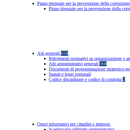
Piano triennale per la prevenzione della corruzione
Piano triennale per la prevenzione della co
Atti generali
656
Riferimenti normativi su organizzazione e at
Atti amministrativi generali
368
Documenti di programmazione strategico-ge
Statuti e leggi regionali
Codice disciplinare e codice di condotta
2
Oneri informativi per cittadini e imprese
Scadenzario obblighi amministrativi