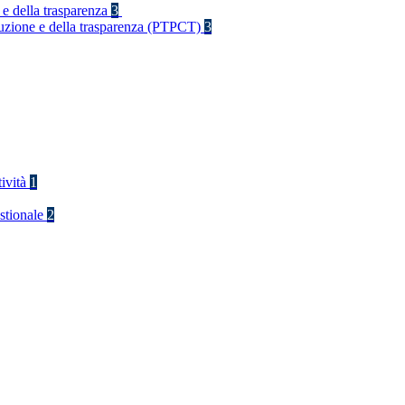
 e della trasparenza
3
rruzione e della trasparenza (PTPCT)
3
tività
1
stionale
2