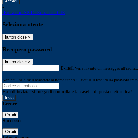
-
Entra con SPID
Entra con CIE
Seleziona utente
button close
×
Recupero password
button close
×
E-mail
Verrà inviato un messaggio all'indirizz
Non hai una e-mail associata al nome utente? Effettua il reset della password tram
E-mail inviata, si prega di controllare la casella di posta elettronica!
Errore
Chiudi
Successo
Chiudi
Informazione