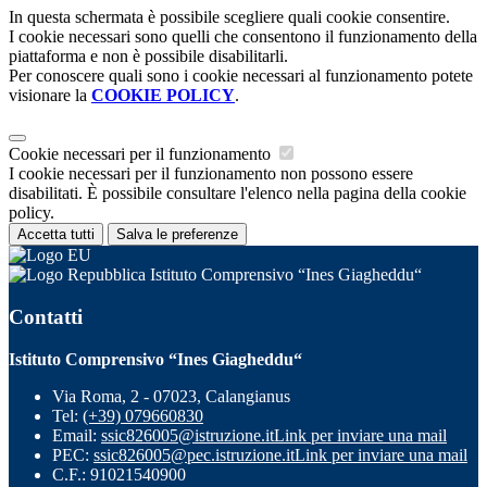
In questa schermata è possibile scegliere quali cookie consentire.
I cookie necessari sono quelli che consentono il funzionamento della
piattaforma e non è possibile disabilitarli.
Per conoscere quali sono i cookie necessari al funzionamento potete
visionare la
COOKIE POLICY
.
Cookie necessari per il funzionamento
I cookie necessari per il funzionamento non possono essere
disabilitati. È possibile consultare l'elenco nella pagina della cookie
policy.
Accetta tutti
Salva le preferenze
Istituto Comprensivo “Ines Giagheddu“
Contatti
Istituto Comprensivo “Ines Giagheddu“
Via Roma, 2 - 07023, Calangianus
Tel:
(+39) 079660830
Email:
ssic826005@istruzione.it
Link per inviare una mail
PEC:
ssic826005@pec.istruzione.it
Link per inviare una mail
C.F.: 91021540900