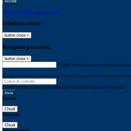
-
Entra con SPID
Entra con CIE
Seleziona utente
button close
×
Recupero password
button close
×
E-mail
Verrà inviato un messaggio all'indirizz
Non hai una e-mail associata al nome utente? Effettua il reset della password tram
E-mail inviata, si prega di controllare la casella di posta elettronica!
Errore
Chiudi
Successo
Chiudi
Informazione