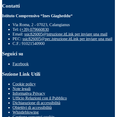
Contatti
Istituto Comprensivo “Ines Giagheddu“
Via Roma, 2 - 07023, Calangianus
Tel:
(+39) 079660830
Email:
ssic826005@istruzione.it
Link per inviare una mail
PEC:
ssic826005@pec.istruzione.it
Link per inviare una mail
C.F.: 91021540900
Seguici su
Facebook
Sezione Link Utili
Cookie policy
Note legali
Informativa Privacy
Ufficio Relazioni con il Pubblico
Dichiarazione di accessibilità
Obiettivi di accessibilità
Whistleblowing
Gestione consensi cookie