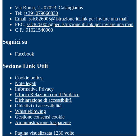
Via Roma, 2 - 07023, Calangianus
Tel:
(+39) 079660830
Email:
ssic826005@istruzione.it
Link per inviare una mail
PEC:
ssic826005@pec.istruzione.it
Link per inviare una mail
C.F.: 91021540900
Seguici su
Facebook
Sezione Link Utili
Cookie policy
Note legali
Informativa Privacy
Ufficio Relazioni con il Pubblico
Dichiarazione di accessibilità
Obiettivi di accessibilità
Whistleblowing
Gestione consensi cookie
Amministrazione trasparente
Pagina visualizzata
1230
volte