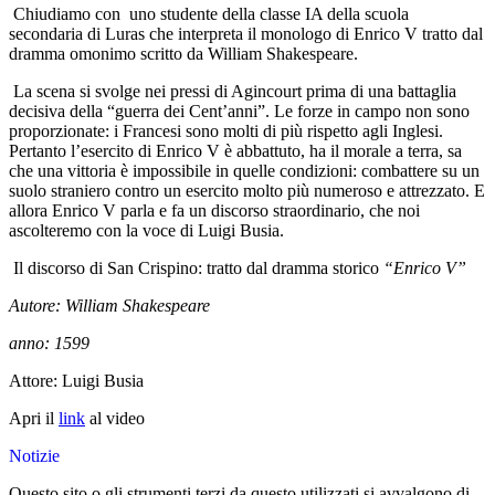
Chiudiamo con uno studente della classe IA della scuola
secondaria di Luras che interpreta il monologo di Enrico V tratto dal
dramma omonimo scritto da William Shakespeare.
La scena si svolge nei pressi di Agincourt prima di una battaglia
decisiva della “guerra dei Cent’anni”. Le forze in campo non sono
proporzionate: i Francesi sono molti di più rispetto agli Inglesi.
Pertanto l’esercito di Enrico V è abbattuto, ha il morale a terra, sa
che una vittoria è impossibile in quelle condizioni: combattere su un
suolo straniero contro un esercito molto più numeroso e attrezzato. E
allora Enrico V parla e fa un discorso straordinario, che noi
ascolteremo con la voce di Luigi Busia.
Il discorso di San Crispino: tratto dal dramma storico
“Enrico V”
Autore: William Shakespeare
anno: 1599
Attore: Luigi Busia
Apri il
link
al video
Notizie
Questo sito o gli strumenti terzi da questo utilizzati si avvalgono di