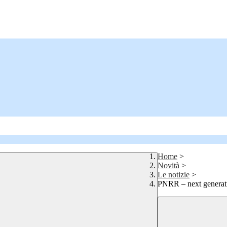
Home
>
Novità
>
Le notizie
>
PNRR – next generati