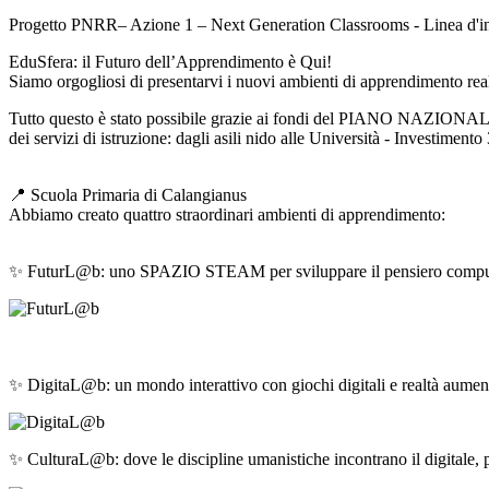
Progetto PNRR– Azione 1 – Next Generation Classrooms - Linea d'inv
EduSfera: il Futuro dell’Apprendimento è Qui!
Siamo orgogliosi di presentarvi i nuovi ambienti di apprendimento realiz
Tutto questo è stato possibile grazie ai fondi del PIANO NAZION
dei servizi di istruzione: dagli asili nido alle Università - Investimento
📍 Scuola Primaria di Calangianus
Abbiamo creato quattro straordinari ambienti di apprendimento:
✨ FuturL@b: uno SPAZIO STEAM per sviluppare il pensiero computazi
✨ DigitaL@b: un mondo interattivo con giochi digitali e realtà aument
✨ CulturaL@b: dove le discipline umanistiche incontrano il digitale, per 