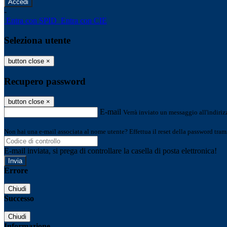
-
Entra con SPID
Entra con CIE
Seleziona utente
button close
×
Recupero password
button close
×
E-mail
Verrà inviato un messaggio all'indirizz
Non hai una e-mail associata al nome utente? Effettua il reset della password tram
E-mail inviata, si prega di controllare la casella di posta elettronica!
Errore
Chiudi
Successo
Chiudi
Informazione