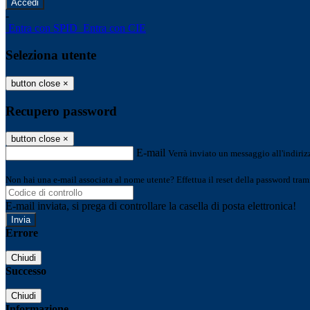
-
Entra con SPID
Entra con CIE
Seleziona utente
button close
×
Recupero password
button close
×
E-mail
Verrà inviato un messaggio all'indirizz
Non hai una e-mail associata al nome utente? Effettua il reset della password tram
E-mail inviata, si prega di controllare la casella di posta elettronica!
Errore
Chiudi
Successo
Chiudi
Informazione