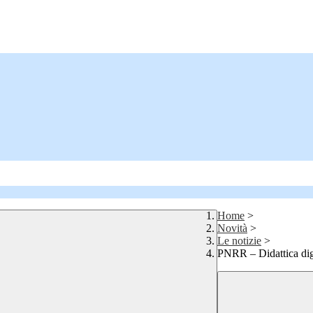
Home
>
Novità
>
Le notizie
>
PNRR – Didattica digi